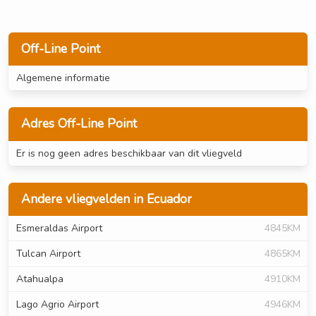
Off-Line Point
Algemene informatie
Adres Off-Line Point
Er is nog geen adres beschikbaar van dit vliegveld
Andere vliegvelden in Ecuador
Esmeraldas Airport
4845KM
Tulcan Airport
4865KM
Atahualpa
4910KM
Lago Agrio Airport
4946KM