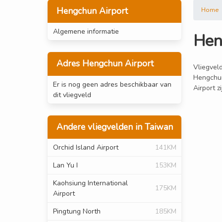
Hengchun Airport
Home
Algemene informatie
Hen
Adres Hengchun Airport
Vliegveld
Hengchun
Er is nog geen adres beschikbaar van
Airport z
dit vliegveld
Andere vliegvelden in Taiwan
Orchid Island Airport
141KM
Lan Yu I
153KM
Kaohsiung International
175KM
Airport
Pingtung North
185KM