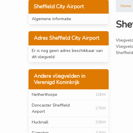
Sheffield City Airport
Home
Algemene informatie
Shef
Adres Sheffield City Airport
Vliegveld
Vliegveld
Er is nog geen adres beschikbaar van
Sheffield
dit vliegveld
Andere vliegvelden in
Verenigd Koninkrijk
Netherthorpe
10KM
Doncaster Sheffield
27KM
Airport
Hucknall
30KM
Gamston
32KM