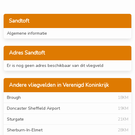
Sandtoft
Algemene informatie
Adres Sandtoft
Er is nog geen adres beschikbaar van dit vliegveld
Andere vliegvelden in Verenigd Koninkrijk
Brough
18KM
Doncaster Sheffield Airport
19KM
Sturgate
21KM
Sherburn-In-Elmet
28KM