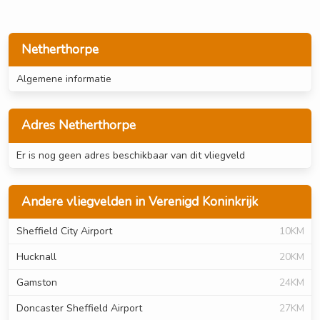
Netherthorpe
Algemene informatie
Adres Netherthorpe
Er is nog geen adres beschikbaar van dit vliegveld
Andere vliegvelden in Verenigd Koninkrijk
Sheffield City Airport
10KM
Hucknall
20KM
Gamston
24KM
Doncaster Sheffield Airport
27KM