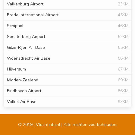
Valkenburg Airport
23KM
Breda International Airport
45KM
Schiphol
46KM
Soesterberg Airport
52KM
Gilze-Rijen Air Base
55KM
Woensdrecht Air Base
56KM
Hilversum
67KM
Midden-Zeeland
69KM
Eindhoven Airport
86KM
Volkel Air Base
93KM
© 2019 | Vluchtinfo.nl | Alle rechten voorbehouden.