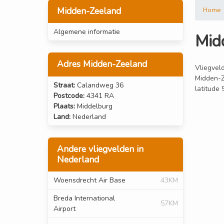
Midden-Zeeland
Home
Algemene informatie
Mid
Adres Midden-Zeeland
Vliegveld
Midden-Z
Straat:
Calandweg 36
latitude
Postcode:
4341 RA
Plaats:
Middelburg
Land:
Nederland
Andere vliegvelden in
Nederland
Woensdrecht Air Base
43KM
Breda International
57KM
Airport