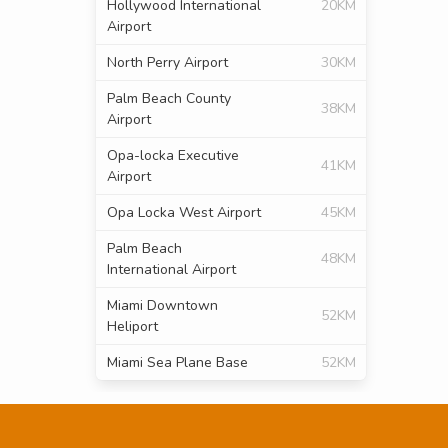
Hollywood International
20KM
Airport
North Perry Airport
30KM
Palm Beach County
38KM
Airport
Opa-locka Executive
41KM
Airport
Opa Locka West Airport
45KM
Palm Beach
48KM
International Airport
Miami Downtown
52KM
Heliport
Miami Sea Plane Base
52KM