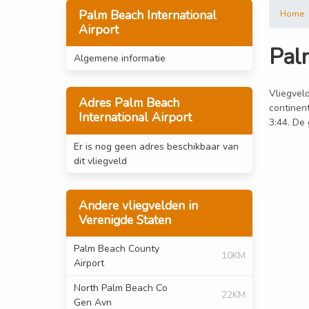
Palm Beach International
Home
Airport
Pal
Algemene informatie
Vliegveld
Adres Palm Beach
continen
International Airport
3:44. De 
Er is nog geen adres beschikbaar van
dit vliegveld
Andere vliegvelden in
Verenigde Staten
Palm Beach County
10KM
Airport
North Palm Beach Co
22KM
Gen Avn