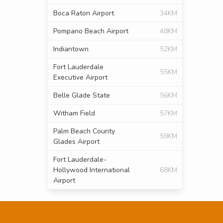
Boca Raton Airport
34KM
Pompano Beach Airport
48KM
Indiantown
52KM
Fort Lauderdale
55KM
Executive Airport
Belle Glade State
56KM
Witham Field
57KM
Palm Beach County
59KM
Glades Airport
Fort Lauderdale-
Hollywood International
68KM
Airport