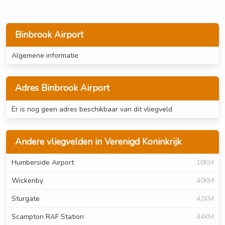
Binbrook Airport
Algemene informatie
Adres Binbrook Airport
Er is nog geen adres beschikbaar van dit vliegveld
Andere vliegvelden in Verenigd Koninkrijk
Humberside Airport
18KM
Wickenby
40KM
Sturgate
42KM
Scampton RAF Station
44KM