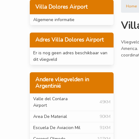
Villa Dolores Airport
Home
Algemene informatie
Vill
Adres Villa Dolores Airport
Vliegveld
America. 
Er is nog geen adres beschikbaar van
coordinat
dit vliegveld
Andere vliegvelden in
Argentinië
Valle del Conlara
49KM
Airport
Area De Material
90KM
Escuela De Aviacion Mil
91KM
Coronel Olmedo
107KM