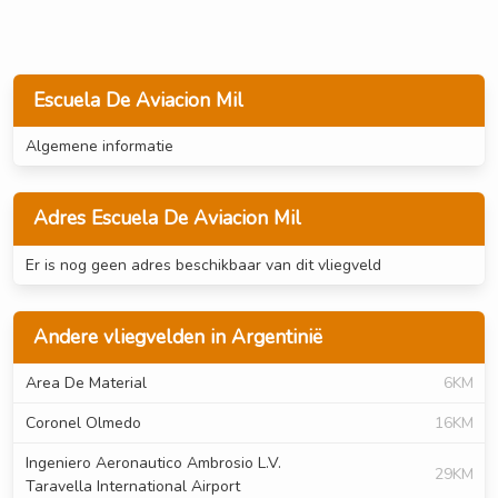
Escuela De Aviacion Mil
Algemene informatie
Adres Escuela De Aviacion Mil
Er is nog geen adres beschikbaar van dit vliegveld
Andere vliegvelden in Argentinië
Area De Material
6KM
Coronel Olmedo
16KM
Ingeniero Aeronautico Ambrosio L.V.
29KM
Taravella International Airport