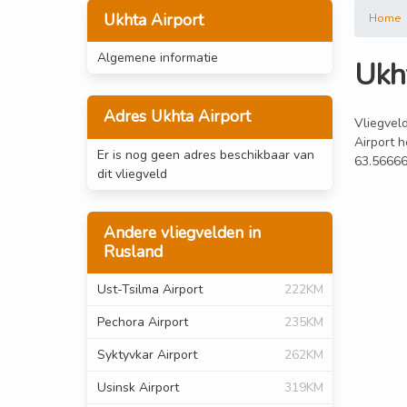
Ukhta Airport
Home
Algemene informatie
Ukh
Adres Ukhta Airport
Vliegveld
Airport h
Er is nog geen adres beschikbaar van
63.56666
dit vliegveld
Andere vliegvelden in
Rusland
Ust-Tsilma Airport
222KM
Pechora Airport
235KM
Syktyvkar Airport
262KM
Usinsk Airport
319KM