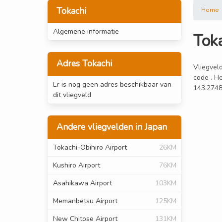
Tokachi
Home
Algemene informatie
Tok
Adres Tokachi
Vliegveld
code . He
Er is nog geen adres beschikbaar van
143.2748
dit vliegveld
Andere vliegvelden in Japan
Tokachi-Obihiro Airport
26KM
Kushiro Airport
76KM
Asahikawa Airport
103KM
Memanbetsu Airport
125KM
New Chitose Airport
131KM