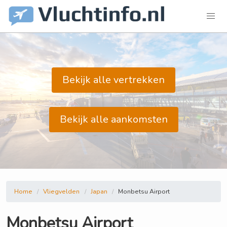
Bekijk alle vertrekken
Bekijk alle aankomsten
Home
Vliegvelden
Japan
Monbetsu Airport
Monbetsu Airport