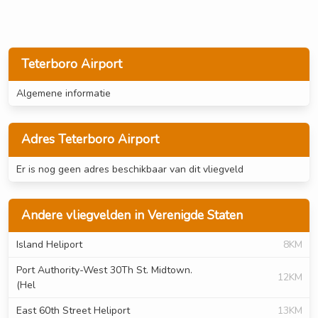
Teterboro Airport
Algemene informatie
Adres Teterboro Airport
Er is nog geen adres beschikbaar van dit vliegveld
Andere vliegvelden in Verenigde Staten
Island Heliport
8KM
Port Authority-West 30Th St. Midtown.
12KM
(Hel
East 60th Street Heliport
13KM