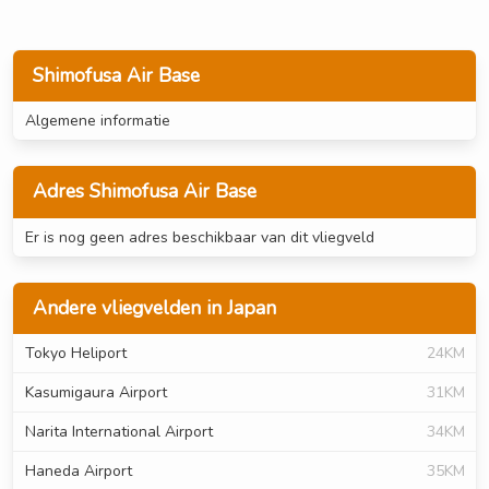
Shimofusa Air Base
Algemene informatie
Adres Shimofusa Air Base
Er is nog geen adres beschikbaar van dit vliegveld
Andere vliegvelden in Japan
Tokyo Heliport
24KM
Kasumigaura Airport
31KM
Narita International Airport
34KM
Haneda Airport
35KM