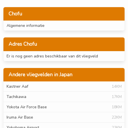
Chofu
Algemene informatie
Adres Chofu
Er is nog geen adres beschikbaar van dit vliegveld
Andere vliegvelden in Japan
Kastner Aaf
14KM
Tachikawa
17KM
Yokota Air Force Base
18KM
Iruma Air Base
22KM
Yokohoma Airport
23KM