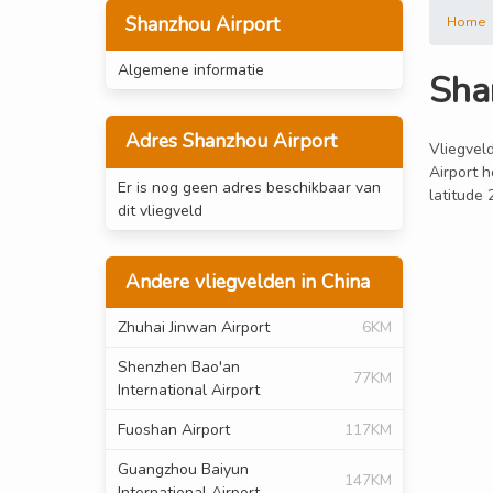
Shanzhou Airport
Home
Algemene informatie
Sha
Adres Shanzhou Airport
Vliegveld
Airport 
Er is nog geen adres beschikbaar van
latitude
dit vliegveld
Andere vliegvelden in China
Zhuhai Jinwan Airport
6KM
Shenzhen Bao'an
77KM
International Airport
Fuoshan Airport
117KM
Guangzhou Baiyun
147KM
International Airport