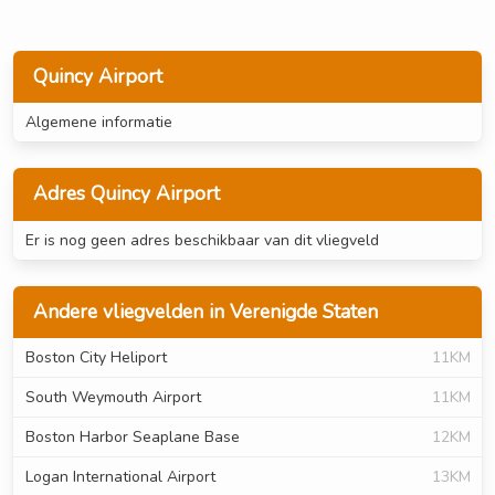
Quincy Airport
Algemene informatie
Adres Quincy Airport
Er is nog geen adres beschikbaar van dit vliegveld
Andere vliegvelden in Verenigde Staten
Boston City Heliport
11KM
South Weymouth Airport
11KM
Boston Harbor Seaplane Base
12KM
Logan International Airport
13KM