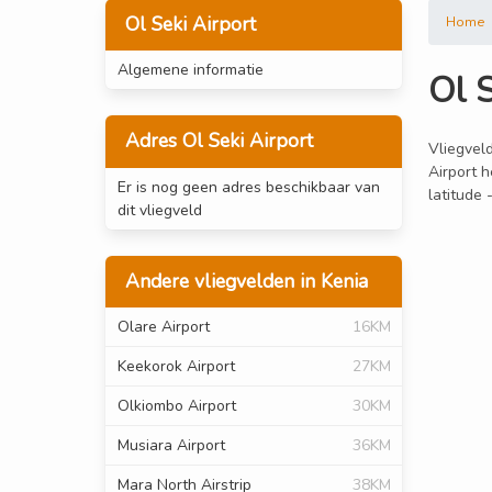
Ol Seki Airport
Home
Algemene informatie
Ol S
Adres Ol Seki Airport
Vliegveld
Airport h
Er is nog geen adres beschikbaar van
latitude
dit vliegveld
Andere vliegvelden in Kenia
Olare Airport
16KM
Keekorok Airport
27KM
Olkiombo Airport
30KM
Musiara Airport
36KM
Mara North Airstrip
38KM