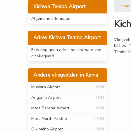
Kichwa Tembo Airport
Home
Algemene informatie
Kic
Adres Kichwa Tembo Airport
Vliegveld
Kichwa T
Er is nog geen adres beschikbaar van
Tembo Ai
dit vliegveld
Andere vliegvelden in Kenia
Musiara Airport
6KM
Angama Airport
8KM
Mara Serena Airport
16KM
Mara North Airstrip
17KM
Olkiombo Airport
19KM