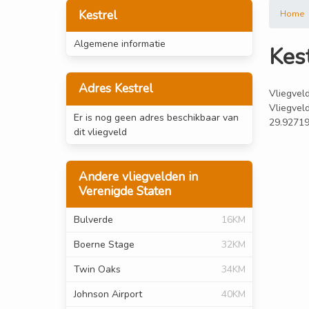
Kestrel
Home
Algemene informatie
Kes
Adres Kestrel
Vliegveld
Vliegveld
Er is nog geen adres beschikbaar van
29.92719
dit vliegveld
Andere vliegvelden in
Verenigde Staten
Bulverde
16KM
Boerne Stage
32KM
Twin Oaks
34KM
Johnson Airport
40KM