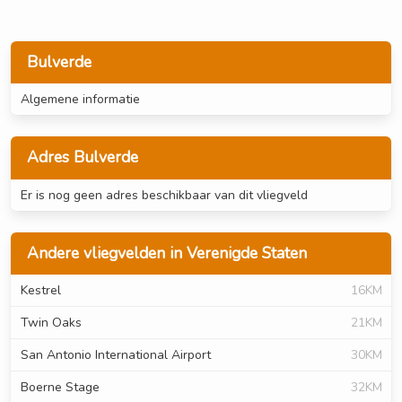
Bulverde
Algemene informatie
Adres Bulverde
Er is nog geen adres beschikbaar van dit vliegveld
Andere vliegvelden in Verenigde Staten
Kestrel
16KM
Twin Oaks
21KM
San Antonio International Airport
30KM
Boerne Stage
32KM