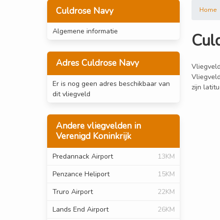
Culdrose Navy
Home
Algemene informatie
Cul
Adres Culdrose Navy
Vliegveld
Vliegvel
Er is nog geen adres beschikbaar van
zijn lati
dit vliegveld
Andere vliegvelden in
Verenigd Koninkrijk
Predannack Airport
13KM
Penzance Heliport
15KM
Truro Airport
22KM
Lands End Airport
26KM