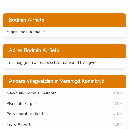
Bodmin Airfield
Algemene informatie
Adres Bodmin Airfield
Er is nog geen adres beschikbaar van dit vliegveld
Andere vliegvelden in Verenigd Koninkrijk
Newquay Cornwall Airport
25KM
Plymouth Airport
40KM
Perranporth Airfield
41KM
Truro Airport
42KM