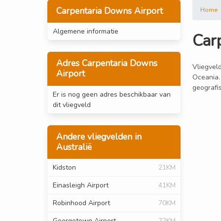
Carpentaria Downs Airport
Home
Algemene informatie
Car
Adres Carpentaria Downs
Vliegveld
Airport
Oceania.
geografi
Er is nog geen adres beschikbaar van
dit vliegveld
Andere vliegvelden in
Australië
Kidston
21KM
Einasleigh Airport
41KM
Robinhood Airport
70KM
Georgetown Airport
72KM