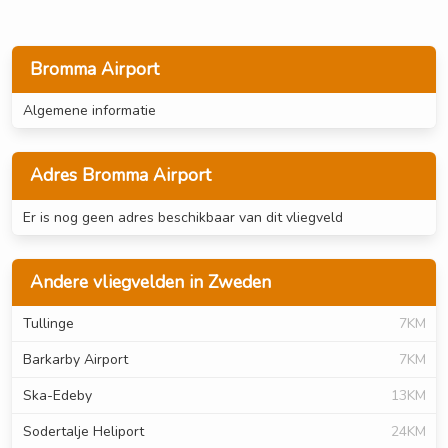
Bromma Airport
Algemene informatie
Adres Bromma Airport
Er is nog geen adres beschikbaar van dit vliegveld
Andere vliegvelden in Zweden
Tullinge
7KM
Barkarby Airport
7KM
Ska-Edeby
13KM
Sodertalje Heliport
24KM