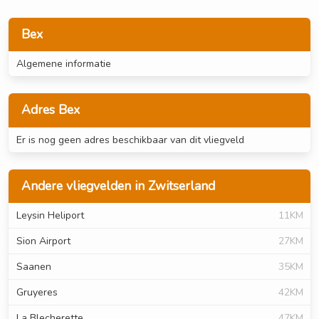
Bex
Algemene informatie
Adres Bex
Er is nog geen adres beschikbaar van dit vliegveld
Andere vliegvelden in Zwitserland
Leysin Heliport
11KM
Sion Airport
27KM
Saanen
35KM
Gruyeres
42KM
La Blecherette
47KM