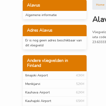
Alavus
Home
Algemene informatie
Ala
Adres Alavus
Vliegveld
iata code
Er is nog geen adres beschikbaar van
23.63333
dit vliegveld
Andere vliegvelden in
Finland
Ilmajoki Airport
43KM
Menkijarvi
52KM
Kauhava Airport
62KM
Kauhajoki Airport
65KM