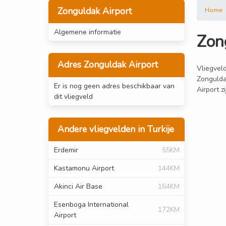
Zonguldak Airport
Home
Algemene informatie
Zon
Adres Zonguldak Airport
Vliegveld
Zongulda
Er is nog geen adres beschikbaar van
Airport z
dit vliegveld
Andere vliegvelden in Turkije
Erdemir
55KM
Kastamonu Airport
144KM
Akinci Air Base
164KM
Esenboga International
172KM
Airport