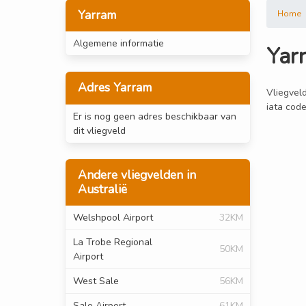
Yarram
Home
Algemene informatie
Yar
Adres Yarram
Vliegveld
iata code
Er is nog geen adres beschikbaar van
dit vliegveld
Andere vliegvelden in
Australië
Welshpool Airport
32KM
La Trobe Regional
50KM
Airport
West Sale
56KM
Sale Airport
61KM