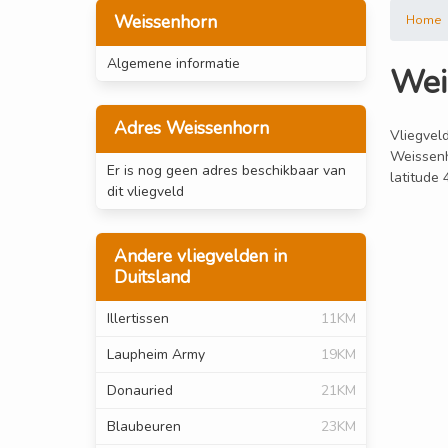
Weissenhorn
Home
Algemene informatie
Wei
Adres Weissenhorn
Vliegveld
Weissenh
Er is nog geen adres beschikbaar van
latitude
dit vliegveld
Andere vliegvelden in
Duitsland
Illertissen
11KM
Laupheim Army
19KM
Donauried
21KM
Blaubeuren
23KM