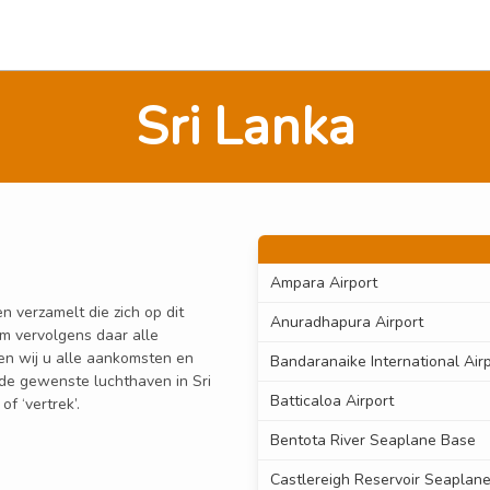
Sri Lanka
Ampara Airport
n verzamelt die zich op dit
Anuradhapura Airport
om vervolgens daar alle
den wij u alle aankomsten en
Bandaranaike International Airp
n de gewenste luchthaven in Sri
Batticaloa Airport
f ‘vertrek’.
Bentota River Seaplane Base
Castlereigh Reservoir Seaplan