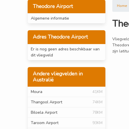
Theodore Airport
Home
Algemene informatie
The
Adres Theodore Airport
Vliegveld
Theodore
Er is nog geen adres beschikbaar van
zijn lat
dit vliegveld
Andere vliegvelden in
Australië
Moura
41KM
Thangool Airport
74KM
Biloela Airport
78KM
Taroom Airport
93KM