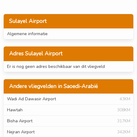
Sulayel Airport
Algemene informatie
Adres Sulayel Airport
Er is nog geen adres beschikbaar van dit vliegveld
Andere vliegvelden in Saoedi-Arabië
Wadi Ad Dawasir Airport
43KM
Hawtah
308KM
Bisha Airport
317KM
Nejran Airport
342KM