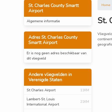
St. Charles County Smartt
Home
Airport
St.
Algemene informatie
Vliegveld
Adres St. Charles County
continent
Smartt Airport
geografis
Er is nog geen adres beschikbaar van
dit vliegveld
Andere vliegvelden in
Verenigde Staten
St Charles Airport
11KM
Lambert-St. Louis
21KM
International Airport