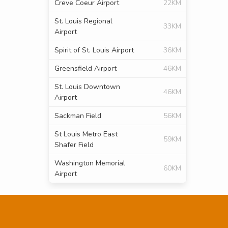
Creve Coeur Airport
22KM
St. Louis Regional
33KM
Airport
Spirit of St. Louis Airport
36KM
Greensfield Airport
46KM
St. Louis Downtown
46KM
Airport
Sackman Field
56KM
St Louis Metro East
59KM
Shafer Field
Washington Memorial
60KM
Airport