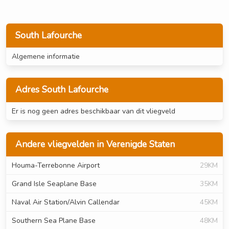
South Lafourche
Algemene informatie
Adres South Lafourche
Er is nog geen adres beschikbaar van dit vliegveld
Andere vliegvelden in Verenigde Staten
Houma-Terrebonne Airport
29KM
Grand Isle Seaplane Base
35KM
Naval Air Station/Alvin Callendar
45KM
Southern Sea Plane Base
48KM