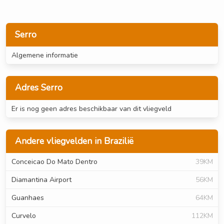
Serro
Algemene informatie
Adres Serro
Er is nog geen adres beschikbaar van dit vliegveld
Andere vliegvelden in Brazilië
Conceicao Do Mato Dentro
39KM
Diamantina Airport
56KM
Guanhaes
64KM
Curvelo
112KM