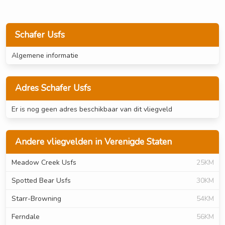
Schafer Usfs
Algemene informatie
Adres Schafer Usfs
Er is nog geen adres beschikbaar van dit vliegveld
Andere vliegvelden in Verenigde Staten
Meadow Creek Usfs
25KM
Spotted Bear Usfs
30KM
Starr-Browning
54KM
Ferndale
56KM