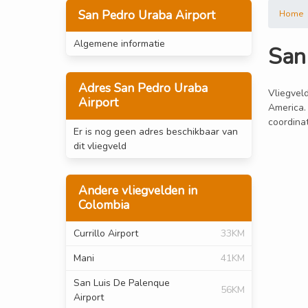
San Pedro Uraba Airport
Home
Algemene informatie
San
Adres San Pedro Uraba
Vliegveld
Airport
America.
coordinat
Er is nog geen adres beschikbaar van
dit vliegveld
Andere vliegvelden in
Colombia
Currillo Airport
33KM
Mani
41KM
San Luis De Palenque
56KM
Airport