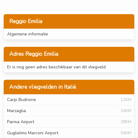
Reggio Emilia
Algemene informatie
Adres Reggio Emilia
Er is nog geen adres beschikbaar van dit vliegveld
Andere vliegvelden in Italië
Carpi Budrione
12KM
Marzaglia
24KM
Parma Airport
38KM
Guglielmo Marconi Airport
54KM