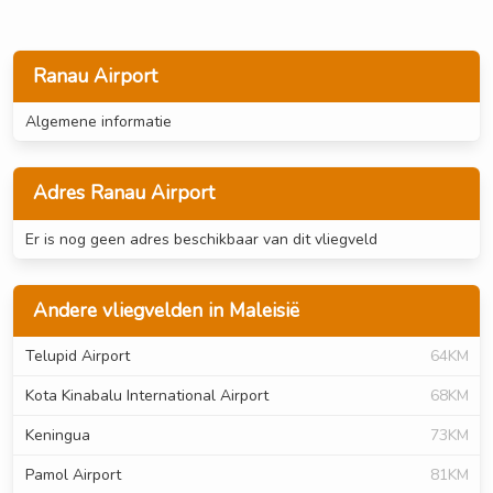
Ranau Airport
Algemene informatie
Adres Ranau Airport
Er is nog geen adres beschikbaar van dit vliegveld
Andere vliegvelden in Maleisië
Telupid Airport
64KM
Kota Kinabalu International Airport
68KM
Keningua
73KM
Pamol Airport
81KM