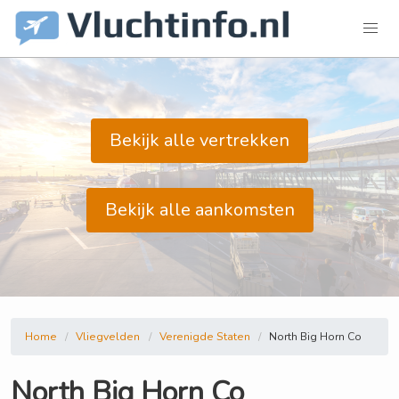
Bekijk alle vertrekken
Bekijk alle aankomsten
Home
Vliegvelden
Verenigde Staten
North Big Horn Co
North Big Horn Co