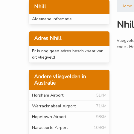
Nhill
Home
Algemene informatie
Nhil
Adres Nhill
Vliegveld
code . He
Er is nog geen adres beschikbaar van
dit vliegveld
Andere vliegvelden in
Australië
Horsham Airport
51KM
Warracknabeal Airport
71KM
Hopetown Airport
98KM
Naracoorte Airport
109KM