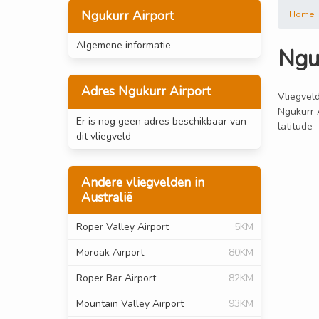
Ngukurr Airport
Home
Algemene informatie
Ngu
Adres Ngukurr Airport
Vliegveld
Ngukurr A
Er is nog geen adres beschikbaar van
latitude
dit vliegveld
Andere vliegvelden in
Australië
Roper Valley Airport
5KM
Moroak Airport
80KM
Roper Bar Airport
82KM
Mountain Valley Airport
93KM