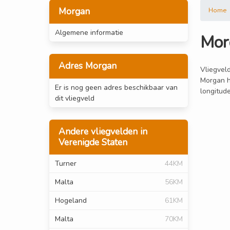
Morgan
Home
Algemene informatie
Mor
Adres Morgan
Vliegveld
Morgan h
Er is nog geen adres beschikbaar van
longitud
dit vliegveld
Andere vliegvelden in
Verenigde Staten
Turner
44KM
Malta
56KM
Hogeland
61KM
Malta
70KM