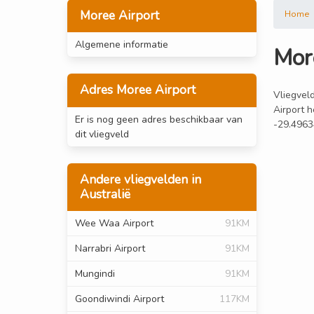
Moree Airport
Home
Algemene informatie
Mor
Adres Moree Airport
Vliegveld
Airport h
Er is nog geen adres beschikbaar van
-29.4963
dit vliegveld
Andere vliegvelden in
Australië
Wee Waa Airport
91KM
Narrabri Airport
91KM
Mungindi
91KM
Goondiwindi Airport
117KM