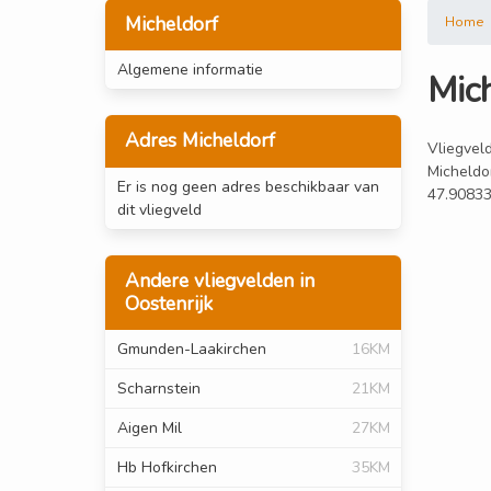
Micheldorf
Home
Algemene informatie
Mic
Adres Micheldorf
Vliegveld
Micheldor
Er is nog geen adres beschikbaar van
47.90833
dit vliegveld
Andere vliegvelden in
Oostenrijk
Gmunden-Laakirchen
16KM
Scharnstein
21KM
Aigen Mil
27KM
Hb Hofkirchen
35KM