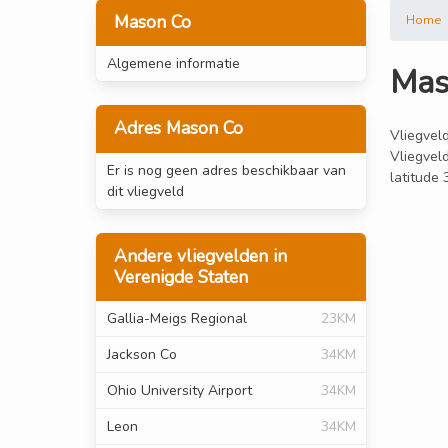
Mason Co
Home
Algemene informatie
Mas
Adres Mason Co
Vliegveld
Vliegvel
Er is nog geen adres beschikbaar van
latitude
dit vliegveld
Andere vliegvelden in
Verenigde Staten
Gallia-Meigs Regional
23KM
Jackson Co
34KM
Ohio University Airport
34KM
Leon
34KM